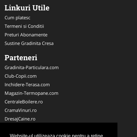
Linkuri Utile
Cum platesc
Termeni si Conditii
Preturi Abonamente
Sustine Gradinita Cresa
Parteneri
Gradinita-Particulara.com
Club-Copii.com
Inchidere-Terasa.com
Magazin-Termopane.com
CentraleBoilere.ro
CramaVinuri.ro
DresajCaine.ro
Medic-Bun.com
Alpinist-Utilitar.com
Website-ul utilizeaza cookie pentru a reţine