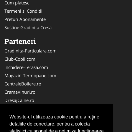
Cum platesc
Termeni si Conditii
Preturi Abonamente
Sustine Gradinita Cresa
Parteneri
Gradinita-Particulara.com
Club-Copii.com
Inchidere-Terasa.com
Magazin-Termopane.com
CentraleBoilere.ro
CramaVinuri.ro
DresajCaine.ro
Medic-Bun.com
Alpinist-Utilitar.com
Website-ul utilizeaza cookie pentru a reţine
detaliile de conectare, pentru a colecta
Birouri-Cadastru.ro
statistici cu scopul de a optimiza functionarea