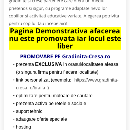
gradinite si crese partenere care ofera un mediu
prietenos si sigur, cu programe adaptate nevoilor
copiilor si activitati educative variate. Alegerea potrivita
pentru copilul tau incepe aici!
Pagina Demonstrativa afacerea
nu este promovata iar locul este
liber
PROMOVARE PE Gradinita-Cresa.ro
prezenta
EXCLUSIVA
in orasul/localitatea aleasa
(o singura firma pentru fiecare localitate)
link personalizat (exemplu:
https://www.gradinita-
cresa.ro/braila
)
optimizare pentru motoare de cautare
prezenta activa pe retelele sociale
suport tehnic
adaugare oferte speciale
hosting