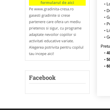
formularul de aici
L
Pe www.gradinita-cresa.ro
De
gasesti gradinite si crese
G
partenere care ofera un mediu
Po
prietenos si sigur, cu programe
Li
adaptate nevoilor copiilor si
Ge
activitati educative variate.
Pretu
Alegerea potrivita pentru copilul
4
tau incepe aici!
5
6
Facebook