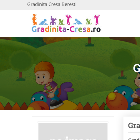
Gradinita Cresa Beresti
G
Gra