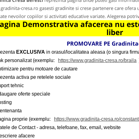
nita Cresa Beresti
reprezinta pagina unde puteti gasi informati
radinita-cresa.ro gasesti gradinite si crese partenere care ofera
ate nevoilor copiilor si activitati educative variate. Alegerea potriv
agina Demonstrativa afacerea nu este
liber
PROMOVARE PE Gradinita-
rezenta
EXCLUSIVA
in orasul/localitatea aleasa (o singura firma
ink personalizat (exemplu:
https://www.gradinita-cresa.ro/braila
ptimizare pentru motoare de cautare
ezenta activa pe retelele sociale
port tehnic
daugare oferte speciale
osting
entenanta
agina proprie (exemplu:
https://www.gradinita-cresa.ro/constan
tele de Contact - adresa, telefoane, fax, email, website
escriere afacere