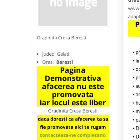
Gradi
www.g
adapt
P
Gradinita Cresa Beresti
p
Judet:
Galati
l
Oras:
Beresti
Pagina
o
Demonstrativa
pr
afacerea nu este
su
promovata
a
iar locul este liber
h
Gradinita Cresa Beresti
m
daca doresti ca afacerea ta sa
p
fie promovata aici te rugam
Da
contacteaza-ne completand
D