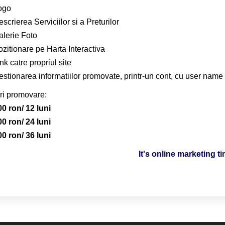
ogo
scrierea Serviciilor si a Preturilor
alerie Foto
zitionare pe Harta Interactiva
nk catre propriul site
stionarea informatiilor promovate, printr-un cont, cu user name 
ri promovare:
00 ron/ 12 luni
00 ron/ 24 luni
00 ron/ 36 luni
It's online marketing t