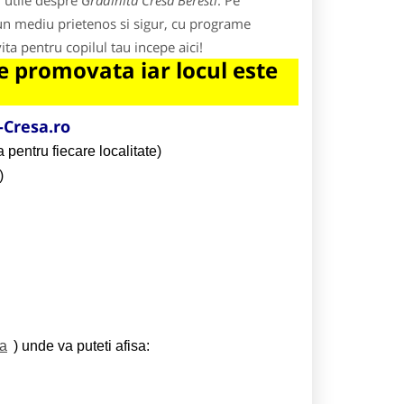
i utile despre
Gradinita Cresa Beresti
. Pe
 un mediu prietenos si sigur, cu programe
ita pentru copilul tau incepe aici!
 promovata iar locul este
Cresa.ro
 pentru fiecare localitate)
)
ta
) unde va puteti afisa: