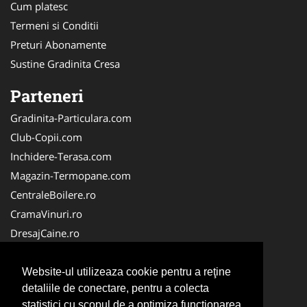
Cum platesc
Termeni si Conditii
Preturi Abonamente
Sustine Gradinita Cresa
Parteneri
Gradinita-Particulara.com
Club-Copii.com
Inchidere-Terasa.com
Magazin-Termopane.com
CentraleBoilere.ro
CramaVinuri.ro
DresajCaine.ro
Medic-Bun.com
Alpinist-Utilitar.com
Website-ul utilizeaza cookie pentru a reţine
detaliile de conectare, pentru a colecta
Birouri-Cadastru.ro
statistici cu scopul de a optimiza functionarea