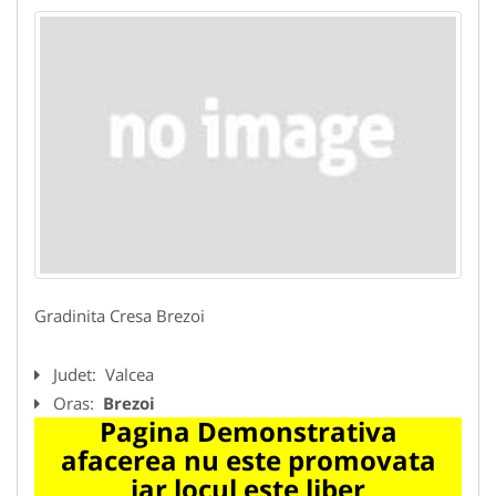
Gradinita Cresa Brezoi
Judet:
Valcea
Oras:
Brezoi
Pagina Demonstrativa
afacerea nu este promovata
iar locul este liber