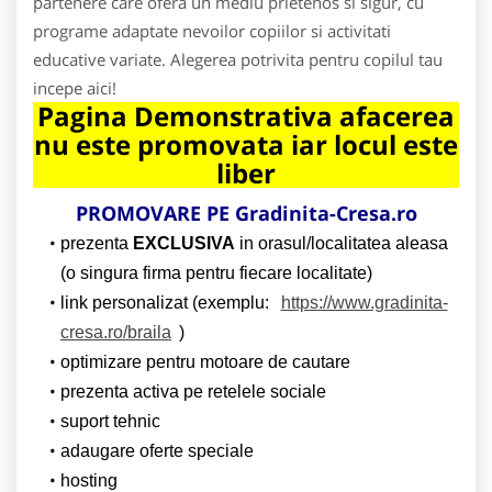
partenere care ofera un mediu prietenos si sigur, cu
programe adaptate nevoilor copiilor si activitati
educative variate. Alegerea potrivita pentru copilul tau
incepe aici!
Pagina Demonstrativa afacerea
nu este promovata iar locul este
liber
PROMOVARE PE Gradinita-Cresa.ro
prezenta
EXCLUSIVA
in orasul/localitatea aleasa
(o singura firma pentru fiecare localitate)
link personalizat (exemplu:
https://www.gradinita-
cresa.ro/braila
)
optimizare pentru motoare de cautare
prezenta activa pe retelele sociale
suport tehnic
adaugare oferte speciale
hosting