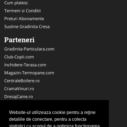
Cum platesc
Termeni si Conditii
Preturi Abonamente
Sustine Gradinita Cresa
Parteneri
Gradinita-Particulara.com
Club-Copii.com
Inchidere-Terasa.com
Magazin-Termopane.com
CentraleBoilere.ro
CramaVinuri.ro
DresajCaine.ro
Medic-Bun.com
Alpinist-Utilitar.com
Website-ul utilizeaza cookie pentru a reţine
detaliile de conectare, pentru a colecta
Birouri-Cadastru.ro
statistici cu scopul de a optimiza functionarea