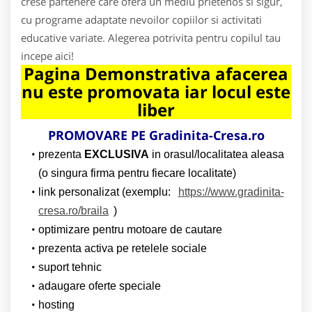
crese partenere care ofera un mediu prietenos si sigur,
cu programe adaptate nevoilor copiilor si activitati
educative variate. Alegerea potrivita pentru copilul tau
incepe aici!
Pagina Demonstrativa afacerea
nu este promovata iar locul este
liber
PROMOVARE PE Gradinita-Cresa.ro
prezenta
EXCLUSIVA
in orasul/localitatea aleasa
(o singura firma pentru fiecare localitate)
link personalizat (exemplu:
https://www.gradinita-
cresa.ro/braila
)
optimizare pentru motoare de cautare
prezenta activa pe retelele sociale
suport tehnic
adaugare oferte speciale
hosting