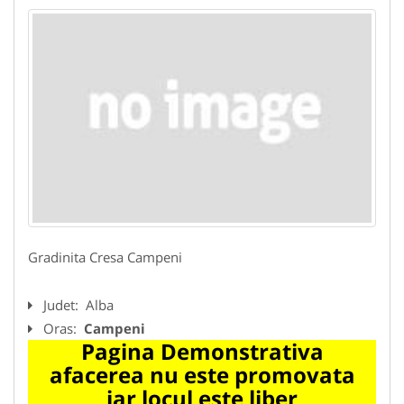
Gradinita Cresa Campeni
Judet:
Alba
Oras:
Campeni
Pagina Demonstrativa
afacerea nu este promovata
iar locul este liber