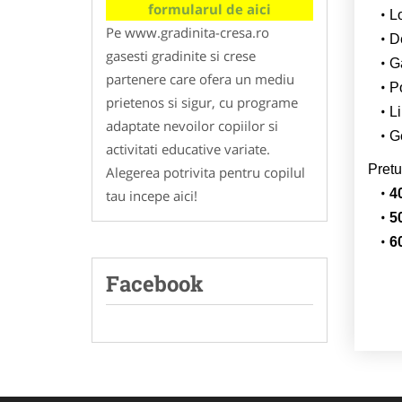
formularul de aici
L
Pe www.gradinita-cresa.ro
De
gasesti gradinite si crese
G
partenere care ofera un mediu
Po
prietenos si sigur, cu programe
Li
adaptate nevoilor copiilor si
Ge
activitati educative variate.
Pretu
Alegerea potrivita pentru copilul
4
tau incepe aici!
5
6
Facebook