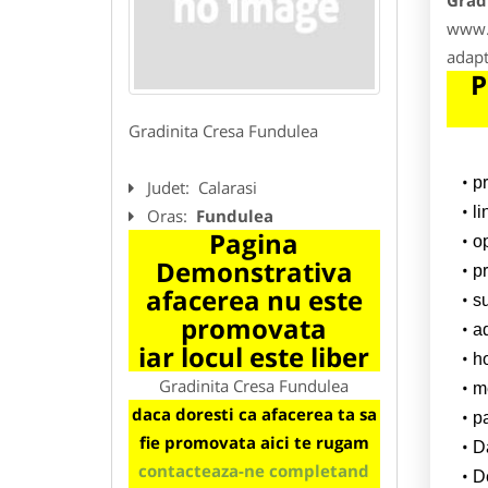
Grad
www.g
adapt
P
Gradinita Cresa Fundulea
p
Judet:
Calarasi
l
Oras:
Fundulea
Pagina
o
Demonstrativa
pr
afacerea nu este
su
promovata
a
iar locul este liber
h
Gradinita Cresa Fundulea
m
daca doresti ca afacerea ta sa
p
fie promovata aici te rugam
Da
contacteaza-ne completand
D