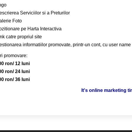
ogo
scrierea Serviciilor si a Preturilor
alerie Foto
zitionare pe Harta Interactiva
nk catre propriul site
stionarea informatiilor promovate, printr-un cont, cu user name 
ri promovare:
00 ron/ 12 luni
00 ron/ 24 luni
00 ron/ 36 luni
It's online marketing t