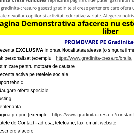
inita Cresa Fundulea
reprezinta pagina unde puteti gasi informa
radinita-cresa.ro gasesti gradinite si crese partenere care ofera
ate nevoilor copiilor si activitati educative variate. Alegerea potriv
agina Demonstrativa afacerea nu este
liber
PROMOVARE PE Gradinita-
rezenta
EXCLUSIVA
in orasul/localitatea aleasa (o singura firma
ink personalizat (exemplu:
https://www.gradinita-cresa.ro/braila
ptimizare pentru motoare de cautare
ezenta activa pe retelele sociale
port tehnic
daugare oferte speciale
osting
entenanta
agina proprie (exemplu:
https://www.gradinita-cresa.ro/constan
tele de Contact - adresa, telefoane, fax, email, website
escriere afacere