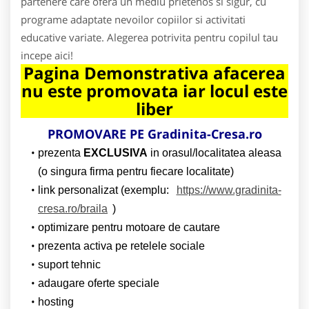
partenere care ofera un mediu prietenos si sigur, cu
programe adaptate nevoilor copiilor si activitati
educative variate. Alegerea potrivita pentru copilul tau
incepe aici!
Pagina Demonstrativa afacerea
nu este promovata iar locul este
liber
PROMOVARE PE Gradinita-Cresa.ro
prezenta
EXCLUSIVA
in orasul/localitatea aleasa
(o singura firma pentru fiecare localitate)
link personalizat (exemplu:
https://www.gradinita-
cresa.ro/braila
)
optimizare pentru motoare de cautare
prezenta activa pe retelele sociale
suport tehnic
adaugare oferte speciale
hosting