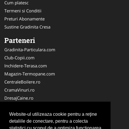
Cum platesc
Termeni si Conditii
Preturi Abonamente
Sustine Gradinita Cresa
Parteneri
Gradinita-Particulara.com
Club-Copii.com
Inchidere-Terasa.com
Magazin-Termopane.com
CentraleBoilere.ro
CramaVinuri.ro
DresajCaine.ro
Medic-Bun.com
Alpinist-Utilitar.com
Website-ul utilizeaza cookie pentru a reţine
detaliile de conectare, pentru a colecta
Birouri-Cadastru.ro
statistici cu scopul de a optimiza functionarea