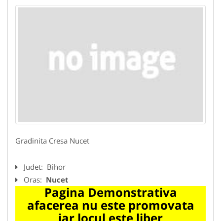
Gradinita Cresa Nucet
Judet:
Bihor
Oras:
Nucet
Pagina Demonstrativa
afacerea nu este promovata
iar locul este liber