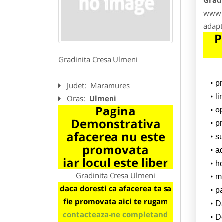
Grad
www.g
adapt
P
Gradinita Cresa Ulmeni
p
Judet:
Maramures
l
Oras:
Ulmeni
Pagina
o
Demonstrativa
pr
afacerea nu este
su
promovata
a
iar locul este liber
h
Gradinita Cresa Ulmeni
m
daca doresti ca afacerea ta sa
p
fie promovata aici te rugam
Da
contacteaza-ne completand
D