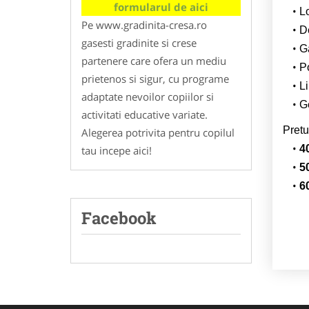
formularul de aici
L
Pe www.gradinita-cresa.ro
De
gasesti gradinite si crese
G
partenere care ofera un mediu
Po
prietenos si sigur, cu programe
Li
adaptate nevoilor copiilor si
Ge
activitati educative variate.
Pretu
Alegerea potrivita pentru copilul
4
tau incepe aici!
5
6
Facebook