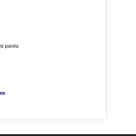
si parola
ime