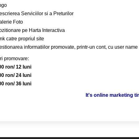
ogo
scrierea Serviciilor si a Preturilor
alerie Foto
zitionare pe Harta Interactiva
nk catre propriul site
stionarea informatiilor promovate, printr-un cont, cu user name 
ri promovare:
00 ron/ 12 luni
00 ron/ 24 luni
00 ron/ 36 luni
It's online marketing t