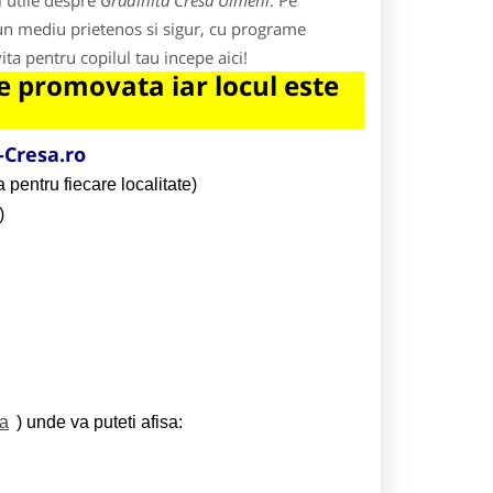
i utile despre
Gradinita Cresa Ulmeni
. Pe
 un mediu prietenos si sigur, cu programe
ita pentru copilul tau incepe aici!
 promovata iar locul este
Cresa.ro
 pentru fiecare localitate)
)
ta
) unde va puteti afisa: