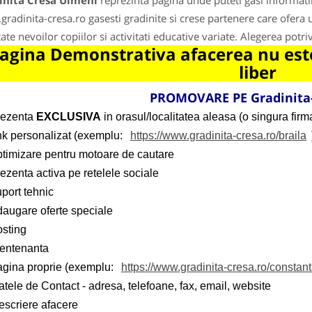
inita Cresa Ulmeni
reprezinta pagina unde puteti gasi informati
radinita-cresa.ro gasesti gradinite si crese partenere care ofera
ate nevoilor copiilor si activitati educative variate. Alegerea potriv
agina Demonstrativa afacerea nu este
liber
PROMOVARE PE Gradinita-
rezenta
EXCLUSIVA
in orasul/localitatea aleasa (o singura firma
ink personalizat (exemplu:
https://www.gradinita-cresa.ro/braila
ptimizare pentru motoare de cautare
ezenta activa pe retelele sociale
port tehnic
daugare oferte speciale
osting
entenanta
agina proprie (exemplu:
https://www.gradinita-cresa.ro/constan
tele de Contact - adresa, telefoane, fax, email, website
escriere afacere